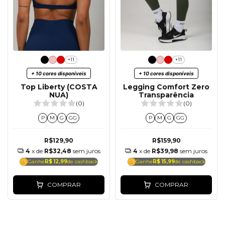
+11
+11
+ 10 cores disponíveis
+ 10 cores disponíveis
Top Liberty (COSTA
Legging Comfort Zero
NUA)
Transparência
(0)
(0)
P
M
G
GG
P
M
G
GG
R$129,90
R$159,90
4
x de
R$32,48
sem juros
4
x de
R$39,98
sem juros
Ganhe
R$ 12,99
de cashback
Ganhe
R$ 15,99
de cashback
COMPRAR
COMPRAR