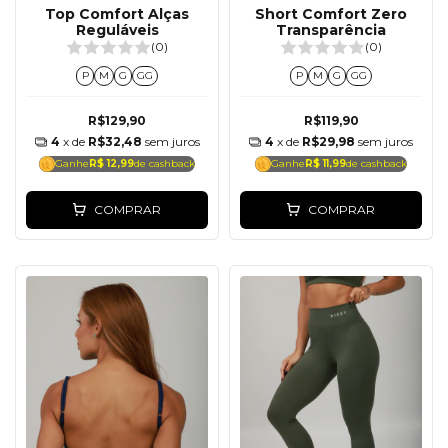
Top Comfort Alças
Short Comfort Zero
Reguláveis
Transparência
(0)
(0)
P
M
G
GG
P
M
G
GG
R$129,90
R$119,90
4
x de
R$32,48
sem juros
4
x de
R$29,98
sem juros
Ganhe
R$ 12,99
de cashback
Ganhe
R$ 11,99
de cashback
COMPRAR
COMPRAR