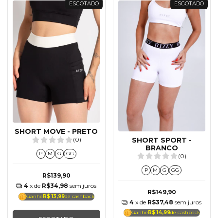
ESGOTADO
ESGOTADO
SHORT MOVE - PRETO
SHORT SPORT -
(0)
BRANCO
P
M
G
GG
(0)
P
M
G
GG
R$139,90
4
x de
R$34,98
sem juros
R$149,90
Ganhe
R$ 13,99
de cashback
4
x de
R$37,48
sem juros
Ganhe
R$ 14,99
de cashback