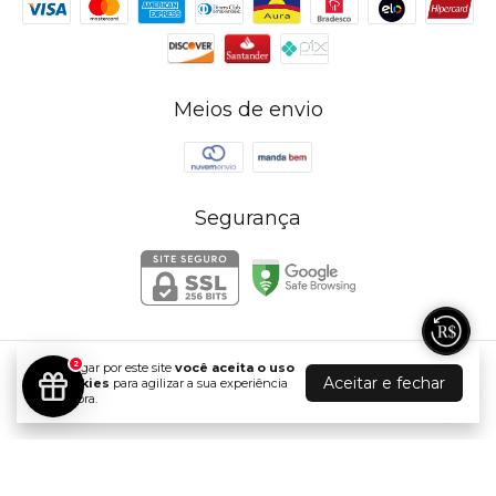
Meios de envio
Segurança
2
Ao navegar por este site
você aceita o uso
RIZZY MODA PRAIA & FITNESS
Aceitar e fechar
de cookies
para agilizar a sua experiência
de compra.
©2026. RIZZY MODA PRAIA E FITNESS - 43359742000110. Todos os
direitos reservados.