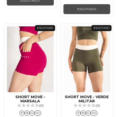
ESGOTADO
ESGOTADO
ESGOTADO
ESGOTADO
SHORT MOVE -
SHORT MOVE - VERDE
MARSALA
MILITAR
(0)
(0)
P
M
G
GG
P
M
G
GG