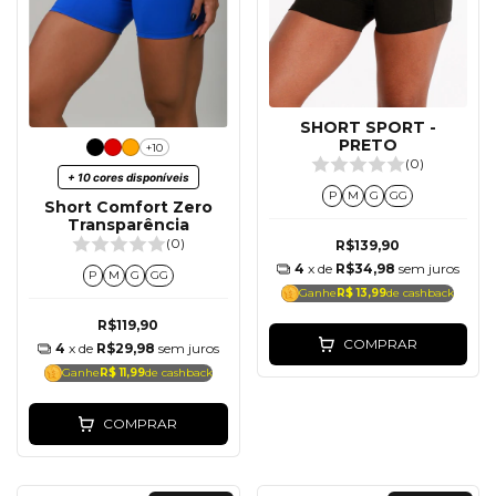
SHORT SPORT -
PRETO
+10
(0)
+ 10 cores disponíveis
P
M
G
GG
Short Comfort Zero
Transparência
(0)
R$139,90
4
x de
R$34,98
sem juros
P
M
G
GG
Ganhe
R$ 13,99
de cashback
R$119,90
COMPRAR
4
x de
R$29,98
sem juros
Ganhe
R$ 11,99
de cashback
COMPRAR