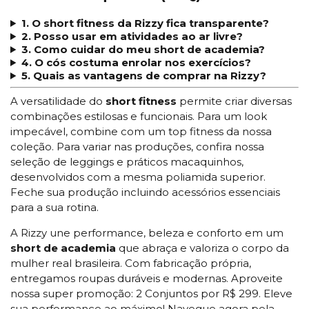
1. O short fitness da Rizzy fica transparente?
2. Posso usar em atividades ao ar livre?
3. Como cuidar do meu short de academia?
4. O cós costuma enrolar nos exercícios?
5. Quais as vantagens de comprar na Rizzy?
A versatilidade do
short fitness
permite criar diversas
combinações estilosas e funcionais. Para um look
impecável, combine com um
top fitness
da nossa
coleção. Para variar nas produções, confira nossa
seleção de
leggings
e práticos
macaquinhos
,
desenvolvidos com a mesma poliamida superior.
Feche sua produção incluindo
acessórios
essenciais
para a sua rotina.
A Rizzy une performance, beleza e conforto em um
short de academia
que abraça e valoriza o corpo da
mulher real brasileira. Com fabricação própria,
entregamos roupas duráveis e modernas. Aproveite
nossa super promoção:
2 Conjuntos por R$ 299
. Eleve
sua performance ao máximo! Navegue agora pela