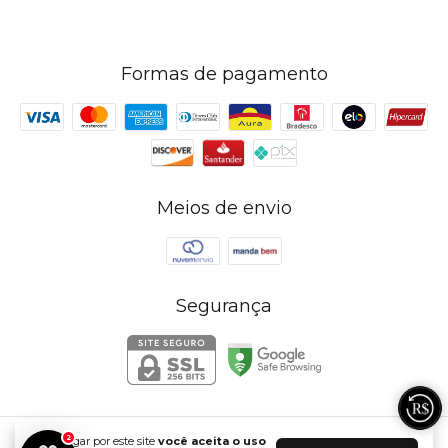
Formas de pagamento
Meios de envio
Segurança
2
Ao navegar por este site
você aceita o uso