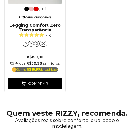
+11
+ 10 cores disponíveis
Legging Comfort Zero
Transparência
(28)
P
M
G
GG
R$159,90
4
x de
R$39,98
sem juros
Ganhe
R$ 16,99
de cashback
COMPRAR
Quem veste RIZZY, recomenda.
Avaliações reais sobre conforto, qualidade e
modelagem.