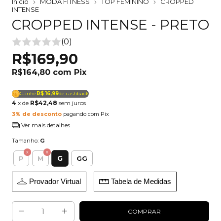
Início
MODA FITNESS
TOP FEMININO
CROPPED
INTENSE
CROPPED INTENSE - PRETO
(0)
R$169,90
R$164,80
com
Pix
Ganhe
R$ 16,99
de cashback
4
x de
R$42,48
sem juros
3% de desconto
pagando com Pix
Ver mais detalhes
Tamanho:
G
G
P
M
GG
Provador Virtual
Tabela de Medidas